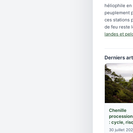
héliophile en
peuplement pl
ces stations p
de feu reste 
landes et pe
Derniers art
Chenille
procession
: cycle, ris
30 juillet 20