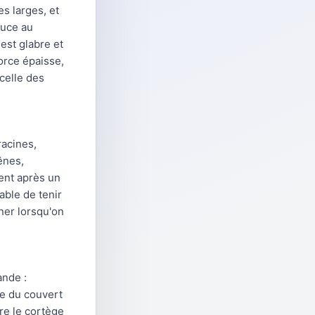
s larges, et
ouce au
est glabre et
orce épaisse,
celle des
racines,
ênes,
ment après un
able de tenir
ner lorsqu'on
ande :
re du couvert
tre le cortège