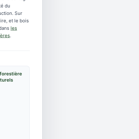
té du
uction. Sur
re, et le bois
 dans
les
ières
.
 forestière
turels