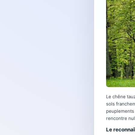
Le chêne tauz
sols franchem
peuplements c
rencontre null
Le reconnaî