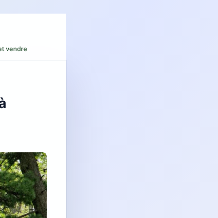
 et vendre
à