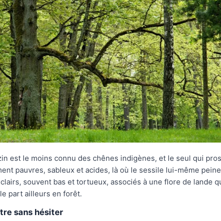
in est le moins connu des chênes indigènes, et le seul qui pro
ent pauvres, sableux et acides, là où le sessile lui-même peine
lairs, souvent bas et tortueux, associés à une flore de lande q
e part ailleurs en forêt.
tre sans hésiter