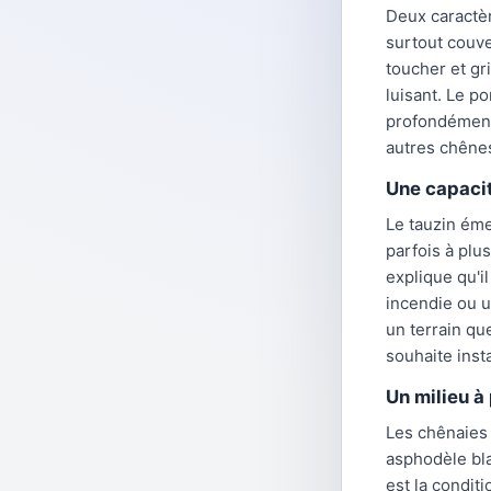
Deux caractèr
surtout couve
toucher et gr
luisant. Le p
profondément 
autres chêne
Une capacit
Le tauzin éme
parfois à plu
explique qu'i
incendie ou u
un terrain qu
souhaite inst
Un milieu à 
Les chênaies c
asphodèle bla
est la condit