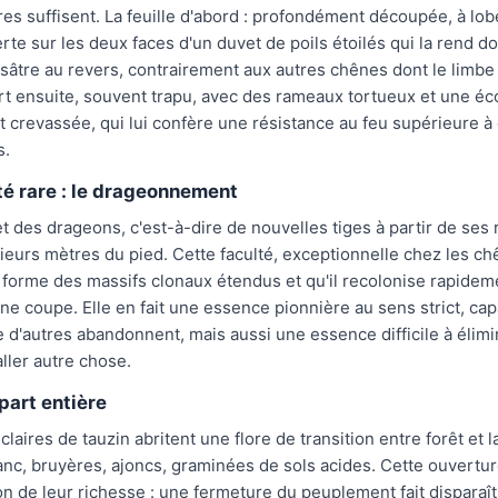
es suffisent. La feuille d'abord : profondément découpée, à lobe
rte sur les deux faces d'un duvet de poils étoilés qui la rend d
isâtre au revers, contrairement aux autres chênes dont le limbe 
ort ensuite, souvent trapu, avec des rameaux tortueux et une éc
crevassée, qui lui confère une résistance au feu supérieure à 
s.
é rare : le drageonnement
t des drageons, c'est-à-dire de nouvelles tiges à partir de ses 
sieurs mètres du pied. Cette faculté, exceptionnelle chez les ch
l forme des massifs clonaux étendus et qu'il recolonise rapide
ne coupe. Elle en fait une essence pionnière au sens strict, cap
e d'autres abandonnent, mais aussi une essence difficile à élimi
aller autre chose.
part entière
laires de tauzin abritent une flore de transition entre forêt et l
nc, bruyères, ajoncs, graminées de sols acides. Cette ouvertu
ion de leur richesse : une fermeture du peuplement fait disparaî