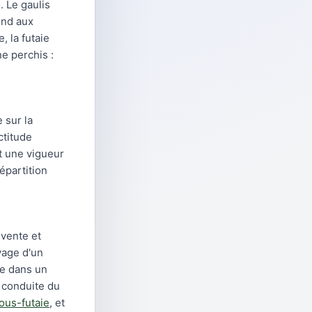
. Le gaulis
ond aux
, la futaie
ne perchis :
 sur la
ctitude
Et une vigueur
épartition
 vente et
vage d'un
re dans un
 conduite du
sous-futaie
, et