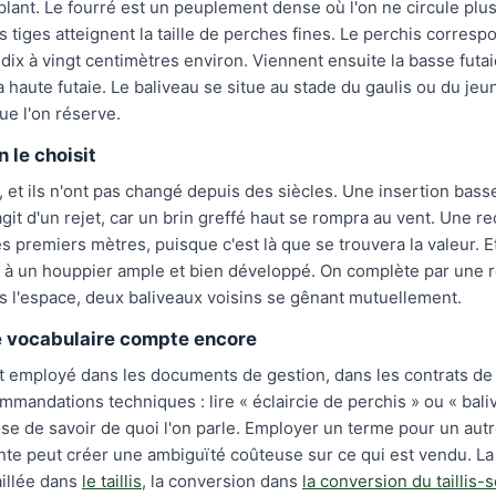
 plant. Le fourré est un peuplement dense où l'on ne circule plus
es tiges atteignent la taille de perches fines. Le perchis corresp
dix à vingt centimètres environ. Viennent ensuite la basse futaie
 haute futaie. Le baliveau se situe au stade du gaulis ou du jeu
que l'on réserve.
le choisit
s, et ils n'ont pas changé depuis des siècles. Une insertion basse
agit d'un rejet, car un brin greffé haut se rompra au vent. Une re
es premiers mètres, puisque c'est là que se trouvera la valeur. 
ble à un houppier ample et bien développé. On complète par une r
s l'espace, deux baliveaux voisins se gênant mutuellement.
e vocabulaire compte encore
st employé dans les documents de gestion, dans les contrats de
mmandations techniques : lire « éclaircie de perchis » ou « bali
pose de savoir de quoi l'on parle. Employer un terme pour un aut
nte peut créer une ambiguïté coûteuse sur ce qui est vendu. La
taillée dans
le taillis
, la conversion dans
la conversion du taillis-