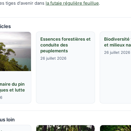
des tiges d'avenir dans
la futaie régulière feuillue
.
icles
Essences forestières et
Biodiversité
conduite des
et milieux na
peuplements
26 juillet 2026
26 juillet 2026
naire du pin
ques et lutte
26
us loin