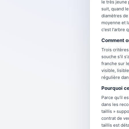
le très jeune
suit, quand l
diamètres de 
moyenne et la
c'est l'arbre 
Comment on 
Trois critère
souche s'il s'
franche sur l
visible, lisi
régulière dan
Pourquoi c
Parce qu'il e
dans les reco
taillis » sup
contrat de ve
taillis est dé